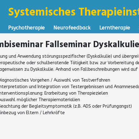
Systemisches Therapieinst
Psychotherapie
Neurofeedback
Lerntherapie
biseminar Fallseminar Dyskalkulie
fung und Anwendung störungsspezifischer (Dyskalkulie) und übergreif
erapeutische oder schulberatende Tätigkeit bzw. zur Vorbereitung 
agenwissen zu Dyskalkulie. Anhand von Fallbeschreibungen wird au
Diagnostisches Vorgehen / Auswahl von Testverfahren
Interpretation und Integration von Testergebnissen und Anamnesed
Interventionsplanung: Erarbeitung von Therapiezielen
Auswahl möglicher Therapiematerialien
Beachtung der Begleitsymptomatik (z.B. ADS oder Prüfungangst)
Einbezug von Eltern / Lehrkräfte