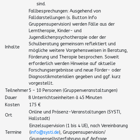
sind.
Fallbesprechungen: Ausgehend von
Falldarstellungen (s. Button Info
Gruppensupervision) werden Fälle aus der
Lerntherapie, Kinder- und
Jugendlichenpsychotherapie oder der
Schulberatung gemeinsam reflektiert und
Inhalte
mögliche weitere Vorgehensweisen in Beratung,
Förderung und Therapie besprochen. Soweit
erforderlich werden Hinweise auf aktuelle
Forschungsergebnisse und neue Förder- oder
Diagnostikmaterialien gegeben und ggf. kurz
vorgestellt.
Teilnehmer
5 – 10 Personen (Gruppenveranstaltungen)
Dauer
8 Unterrichtseinheiten à 45 Minuten
Kosten
175 €
Online und Präsenz-Veranstaltungen (SYSTI,
Ort
Hallstadt)
Einzelsupervision (1 bis 4 UE), nach Vereinbarung
Termine
(
info@systi.de
), Gruppensupervision/
Gruppenselbsterfahrung auf Anfrage